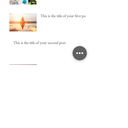
This is the title of your first post
This is the title of your second post
This is the title of your third
post
Archiwum
maj 2019
(3)
3 posty
lipiec 2015
(1)
1 post
czerwiec 2015
(1)
1 post