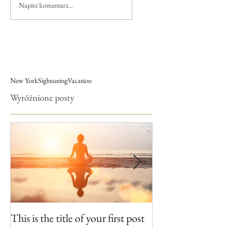
Napisz komentarz...
New York
Sightseeing
Vacation
Wyróżnione posty
This is the title of your first post
This is the title 