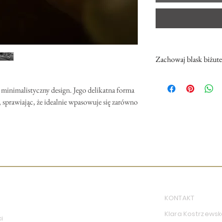
Zachowaj blask biżute
Biżuteria z natury jest d
szczególnej ostrożności p
 minimalistyczny design. Jego delikatna forma
kontaktu z przedmiotami,
i, sprawiając, że idealnie wpasowuje się zarówno
Zdejmij biżuterię i prze
wykonywania cięższych p
aktywności, które mogą j
Metale mogą matowieć w
dlatego najlepiej zdjąć b
nakładaniem balsamu lub
biżuteria zachowa swój bl
KONTAKT
Klara Kostrzewsk
i