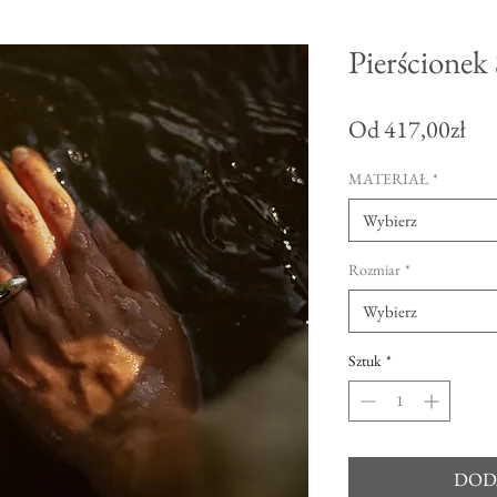
Pierścionek 
Ce
Od
417,00zł
Ra
MATERIAŁ
*
Wybierz
Rozmiar
*
Wybierz
Sztuk
*
DOD