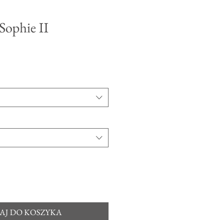
Sophie II
na
batowa
AJ DO KOSZYKA