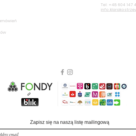
Tel: +48 604 147
info.
klarakostrz
 zamówień
ków
Zapisz się na naszą listę mailingową