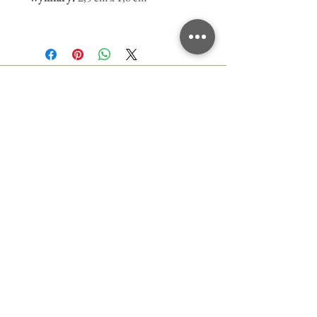
Polityka prywatności
Regulamin sklepu
Zwroty
Terminy realizacji zamówień
Rozmiary pierścionków
KONTAKT
Klara Kostrzewska
Tel:
+48 604 147 494