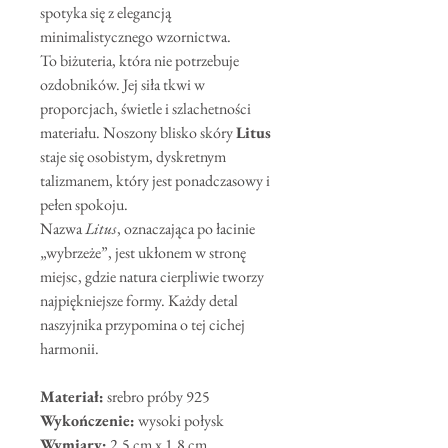
spotyka się z elegancją
minimalistycznego wzornictwa.
To biżuteria, która nie potrzebuje
ozdobników. Jej siła tkwi w
proporcjach, świetle i szlachetności
materiału. Noszony blisko skóry
Litus
staje się osobistym, dyskretnym
talizmanem, który jest ponadczasowy i
pełen spokoju.
Nazwa
Litus
, oznaczająca po łacinie
„wybrzeże”, jest ukłonem w stronę
miejsc, gdzie natura cierpliwie tworzy
najpiękniejsze formy. Każdy detal
naszyjnika przypomina o tej cichej
harmonii.
Materiał:
srebro próby 925
Wykończenie:
wysoki połysk
Wymiary:
2,5 cm x 1,8 cm