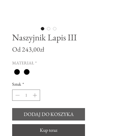
Naszyjnik Lapis III
Cena
Od
243,00zł
Rabatowa
MATERIAŁ
*
Sztuk
*
DODAJ DO KOSZYKA
Kup teraz