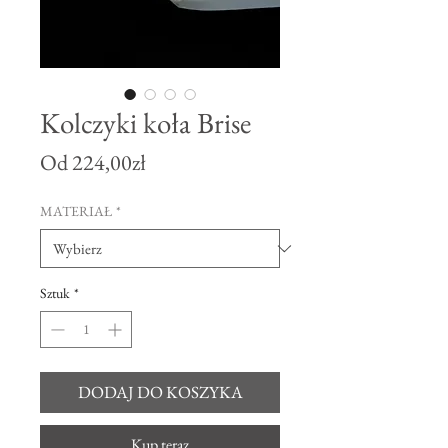
Kolczyki koła Brise
Cena
Od
224,00zł
Rabatowa
MATERIAŁ
*
Sztuk
*
DODAJ DO KOSZYKA
Kup teraz