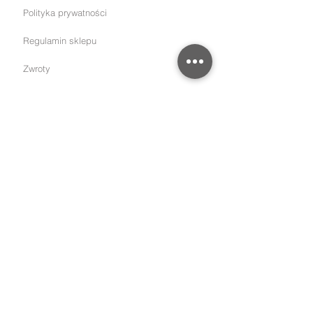
Polityka prywatności
Regulamin sklepu
Zwroty
Terminy realizacji zamówień
Rozmiary pierścionków
KONTAKT
Klara Kostrzewska
Tel:
+48 604 147 494
info.
klarakostrzewska@gmail.com