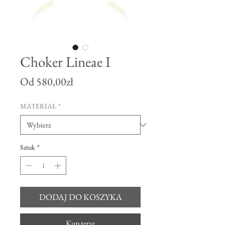
Choker Lineae I
Cena
Od
580,00zł
Rabatowa
MATERIAŁ
*
Sztuk
*
DODAJ DO KOSZYKA
Kup teraz